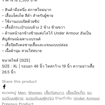
ราคาขาย 2,500 บาท
– สินค้ามือหนึ่ง สภาพใหม่มาก
– เสื้อเเจ็คเก็ต สีดำ สำหรับผู้ชาย
– ใช้งานแบบปิดด้วยซิป
– เสื้อมีกระเป๋าแบบล้วง 2 ข้าง ซ้ายขวา
– ด้านหน้าอกข้างซ้ายแต่งโลโก้ Under Armour อันเป็น
สัญลักษณ์เฉพาะแบรนด์
– เสื้อปิดถึงคอชายเสื้อและแขนแบบปล่อย
– เนื้อผ้านุ่ม สวมใส่สบาย
ขนาดไซส์ [SIZE]
SIZE : XL | รอบอก 46 นิ้ว ไหล่กว้าง 19 นิ้ว ความยาวเสื้อ
26.5 นิ้ว
Share this product
หมวดหมู่:
Men
,
Women
,
เสื้อกันหนาว
,
เสื้อแจ็คเก็ต
,
แบ
รนด์เนมผู้ชาย
,
แบรนด์เนมผู้หญิง
ป้ายกำกับ:
Under Armour
Previous Product