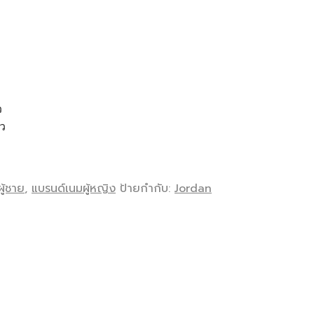
ว
้ว
ู้ชาย
,
แบรนด์เนมผู้หญิง
ป้ายกำกับ:
Jordan