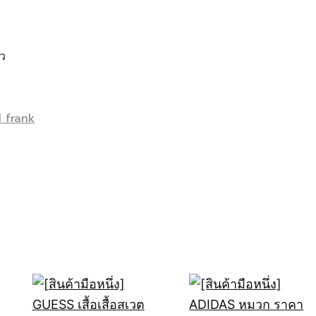
้ว
l frank