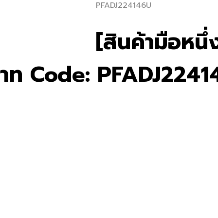
PFADJ224146U
[สินค้ามือหน
 บาท Code: PFADJ224