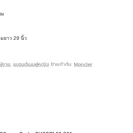
ยม
มยาว 29 นิ้ว
ู้ชาย
,
แบรนด์เนมผู้หญิง
ป้ายกำกับ:
Moncler