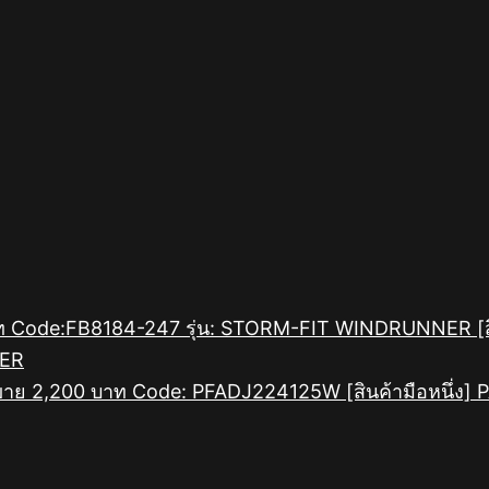
[
NER
[สินค้ามือหนึ่ง