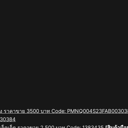
030384
[สินค้ามือห