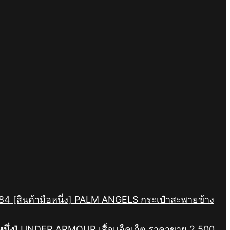
[สินค้ามือหนึ่ง] PALM ANGELS กระเป๋าสะพายข้าง
นึ่ง]
UNDER ARMOUR เสื้อเเจ็คเก็ต ราคาขาย 2,500