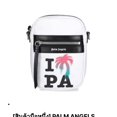
[สินค้ามือหนึ่ง] PALM ANGELS